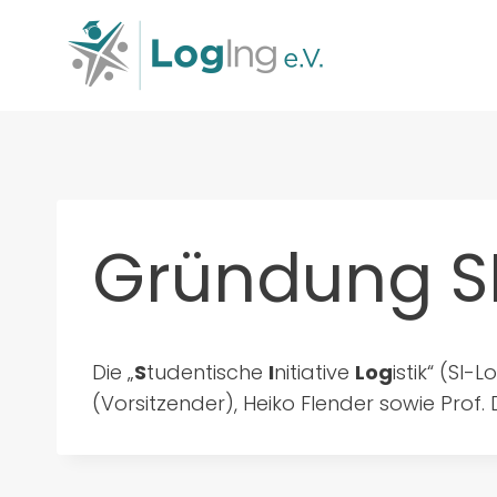
Zum
Inhalt
springen
Gründung S
Die „
S
tudentische
I
nitiative
Log
istik“ (SI
(Vorsitzender), Heiko Flender sowie Prof.